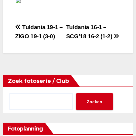
Bericht
Tuldania 19-1 –
Tuldania 16-1 –
ZIGO 19-1 (3-0)
SCG’18 16-2 (1-2)
navigatie
Zoek fotoserie / Club
Zoeken
Fotoplanning