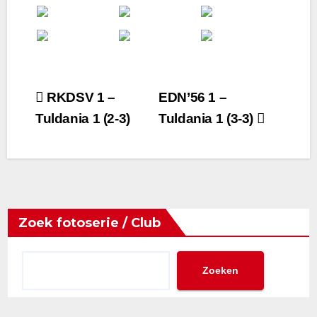
Bericht
RKDSV 1 –
EDN’56 1 –
Tuldania 1 (2-3)
Tuldania 1 (3-3)
navigatie
Zoek fotoserie / Club
Zoeken