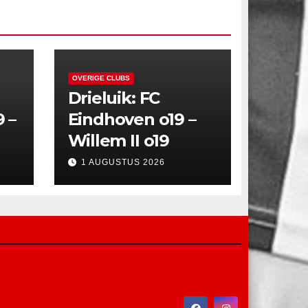
OVERIGE CLUBS
Drieluik: FC
9 –
Eindhoven o19 –
Willem II o19
1 AUGUSTUS 2026