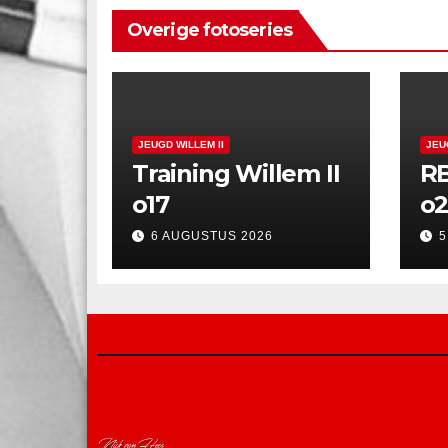
Overige fotoseries
JEUGD WILLEM II
JEU
Training Willem II
RB
o17
o2
6 AUGUSTUS 2026
5