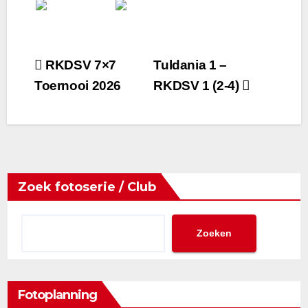
Bericht
RKDSV 7×7
Tuldania 1 –
Toernooi 2026
RKDSV 1 (2-4)
navigatie
Zoek fotoserie / Club
Zoeken
Fotoplanning