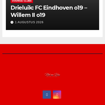
OVERIGE CLUBS
Drieluik: FC Eindhoven o19 –
Willem II o19
1 AUGUSTUS 2026