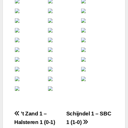
Bericht
’t Zand 1 –
Schijndel 1 – SBC
Halsteren 1 (0-1)
1 (1-0)
navigatie