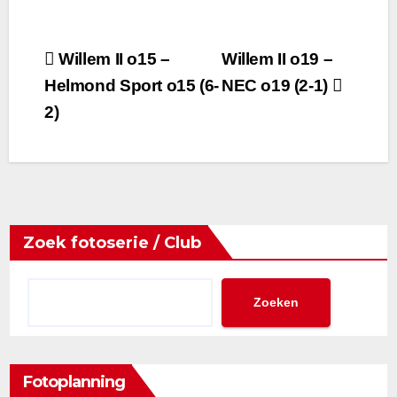
Bericht
Willem II o15 –
Willem II o19 –
Helmond Sport o15 (6-
NEC o19 (2-1)
navigatie
2)
Zoek fotoserie / Club
Zoeken
Fotoplanning