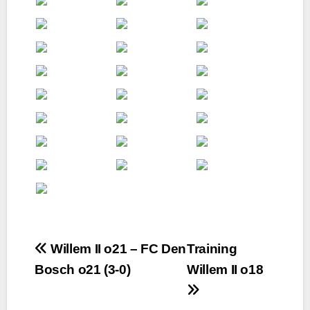
Bericht
Willem II o21 – FC Den
Training
Bosch o21 (3-0)
Willem II o18
navigatie