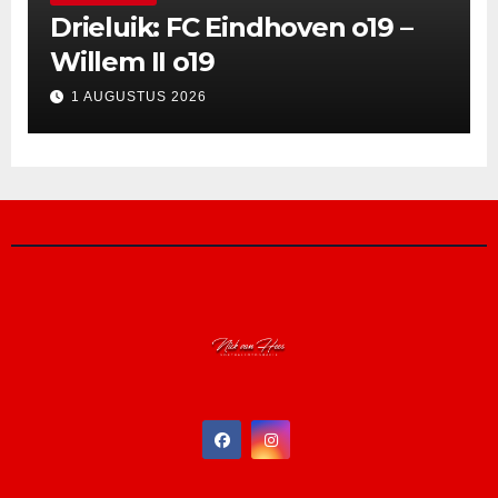
Drieluik: FC Eindhoven o19 –
Willem II o19
1 AUGUSTUS 2026