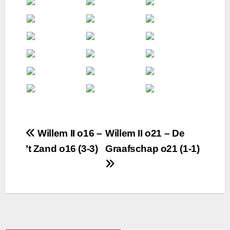
Bericht
Willem II o16 –
Willem II o21 – De
’t Zand o16 (3-3)
Graafschap o21 (1-1)
navigatie