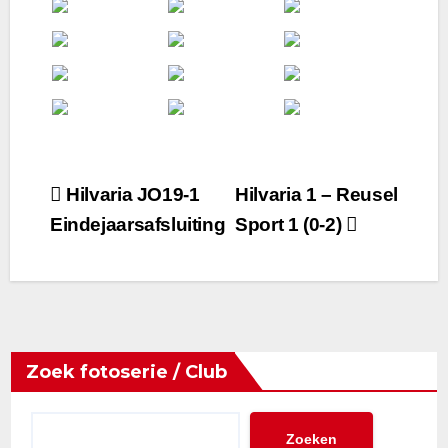
Bericht
Hilvaria JO19-1
Hilvaria 1 – Reusel
Eindejaarsafsluiting
Sport 1 (0-2)
navigatie
Zoek fotoserie / Club
Zoeken