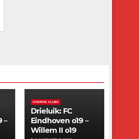
OVERIGE CLUBS
Drieluik: FC
9 –
Eindhoven o19 –
Willem II o19