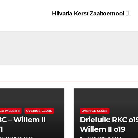
Hilvaria Kerst Zaaltoernooi
GD WILLEM II
OVERIGE CLUBS
OVERIGE CLUBS
C – Willem II
Drieluik: RKC o1
1
Willem II o19