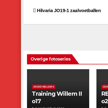
Bericht
Hilvaria JO19-1 zaalvoetballen
navigatie
Overige fotoseries
JEUGD WILLEM II
JEU
Training Willem II
RB
o17
o2