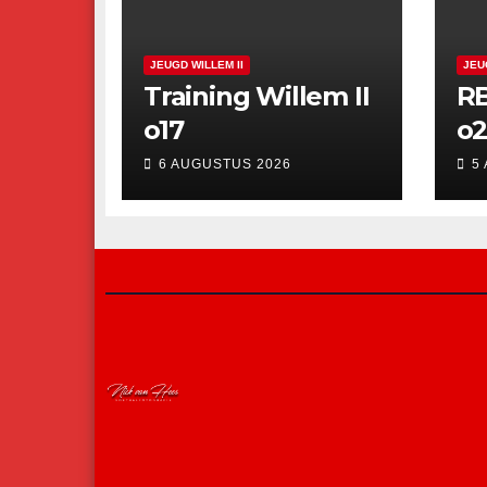
JEUGD WILLEM II
JEU
Training Willem II
RB
o17
o2
6 AUGUSTUS 2026
5