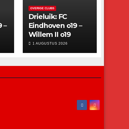
OVERIGE CLUBS
Drieluik: FC
9 –
Eindhoven o19 –
Willem II o19
1 AUGUSTUS 2026