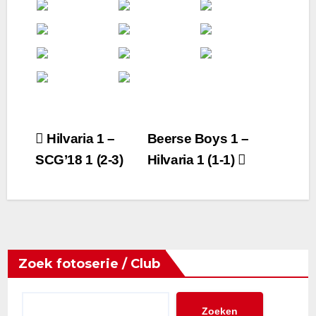
Bericht
Hilvaria 1 –
Beerse Boys 1 –
SCG’18 1 (2-3)
Hilvaria 1 (1-1)
navigatie
Zoek fotoserie / Club
Zoeken