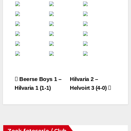
Bericht
Beerse Boys 1 –
Hilvaria 2 –
Hilvaria 1 (1-1)
Helvoirt 3 (4-0)
navigatie
Zoek fotoserie / Club