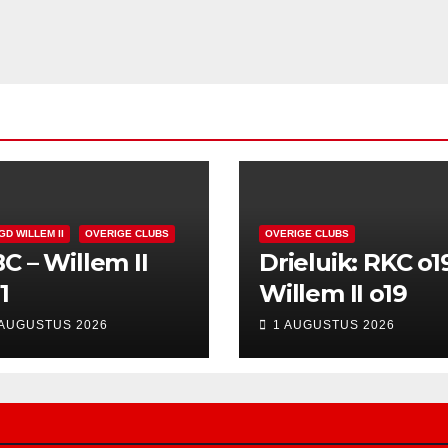
GD WILLEM II
OVERIGE CLUBS
OVERIGE CLUBS
C – Willem II
Drieluik: RKC o1
1
Willem II o19
 AUGUSTUS 2026
1 AUGUSTUS 2026