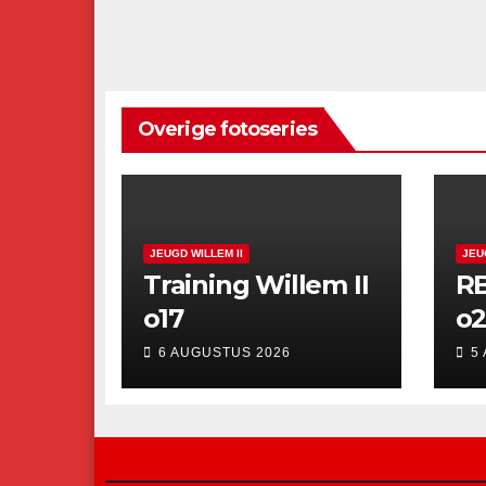
Overige fotoseries
JEUGD WILLEM II
JEU
Training Willem II
RB
o17
o2
6 AUGUSTUS 2026
5