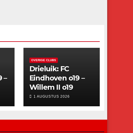
OVERIGE CLUBS
Drieluik: FC
9 –
Eindhoven o19 –
Willem II o19
1 AUGUSTUS 2026