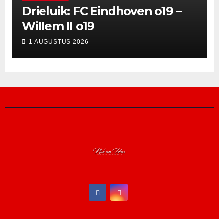
Drieluik: FC Eindhoven o19 –
Willem II o19
1 AUGUSTUS 2026